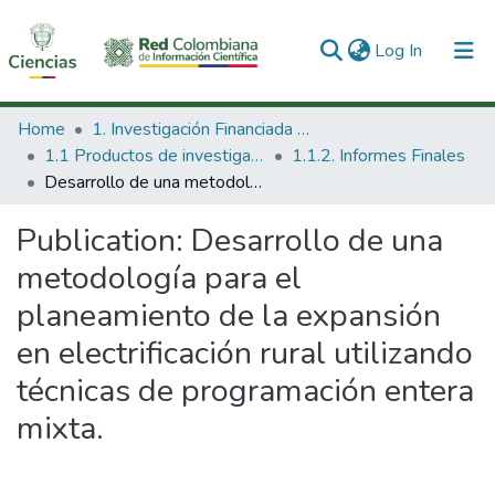
(current)
Log In
Communities & Collections
Home
1. Investigación Financiada con Recursos Públicos
1.1 Productos de investigación
1.1.2. Informes Finales
All of DSpace
Desarrollo de una metodología para el planeamiento de la expansión en electrificación rural utilizando técnicas de programación entera mixta.
Statistics
Publication:
Desarrollo de una
metodología para el
planeamiento de la expansión
en electrificación rural utilizando
técnicas de programación entera
mixta.