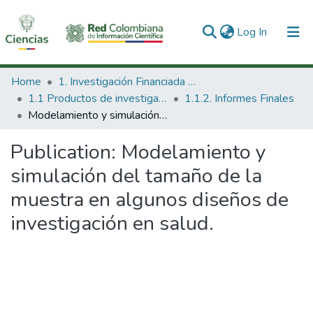
(current)
Log In
Communities & Collections
Home
1. Investigación Financiada con Recursos Públicos
1.1 Productos de investigación
1.1.2. Informes Finales
All of DSpace
Modelamiento y simulación del tamaño de la muestra en algunos diseños de investigación en salud.
Statistics
Publication:
Modelamiento y
simulación del tamaño de la
muestra en algunos diseños de
investigación en salud.