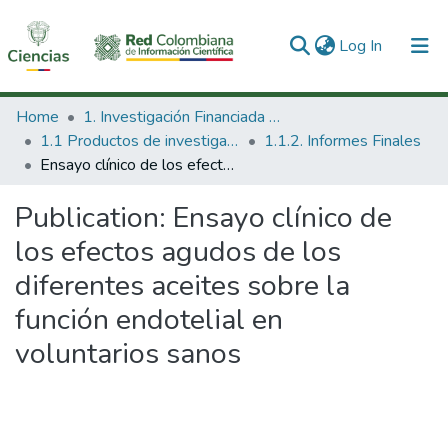
(current)
Log In
Communities & Collections
Home
1. Investigación Financiada con Recursos Públicos
1.1 Productos de investigación
1.1.2. Informes Finales
All of DSpace
Ensayo clínico de los efectos agudos de los diferentes aceites sobre la función endotelial en voluntarios sanos
Statistics
Publication:
Ensayo clínico de
los efectos agudos de los
diferentes aceites sobre la
función endotelial en
voluntarios sanos