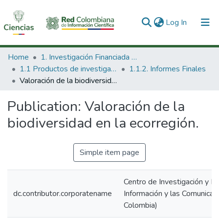
(current)
Log In
Communities & Collections
Home
1. Investigación Financiada con Recursos Públicos
1.1 Productos de investigación
1.1.2. Informes Finales
All of DSpace
Valoración de la biodiversidad en la ecorregión.
Statistics
Publication:
Valoración de la
biodiversidad en la ecorregión.
Simple item page
Centro de Investigación y De
dc.contributor.corporatename
Información y las Comunicac
Colombia)