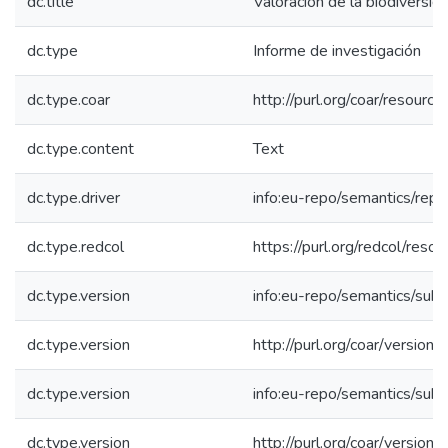
dc.title
Valoración de la biodiversida
dc.type
Informe de investigación
dc.type.coar
http://purl.org/coar/resourc
dc.type.content
Text
dc.type.driver
info:eu-repo/semantics/repo
dc.type.redcol
https://purl.org/redcol/reso
dc.type.version
info:eu-repo/semantics/sub
dc.type.version
http://purl.org/coar/versi
dc.type.version
info:eu-repo/semantics/sub
dc.type.version
http://purl.org/coar/versi