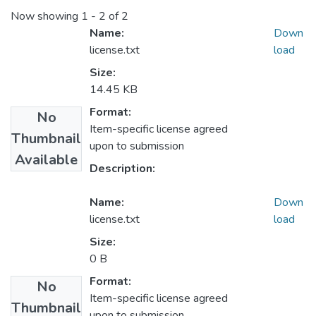
Now showing
1 - 2 of 2
Name:
Down
license.txt
load
Size:
14.45 KB
Format:
No
Item-specific license agreed
Thumbnail
upon to submission
Available
Description:
Name:
Down
license.txt
load
Size:
0 B
Format:
No
Item-specific license agreed
Thumbnail
upon to submission