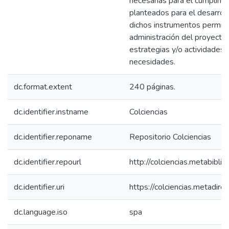
necesarias para el cumplimi
planteados para el desarrol
dichos instrumentos permitie
administración del proyecto c
estrategias y/o actividades 
necesidades.
dc.format.extent
240 páginas.
dc.identifier.instname
Colciencias
dc.identifier.reponame
Repositorio Colciencias
dc.identifier.repourl
http://colciencias.metabibli
dc.identifier.uri
https://colciencias.metadi
dc.language.iso
spa