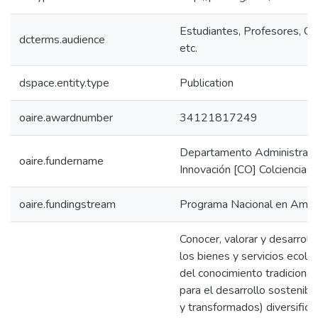
Estudiantes, Profesores, Co
dcterms.audience
etc.
dspace.entity.type
Publication
oaire.awardnumber
34121817249
Departamento Administrativo
oaire.fundername
Innovación [CO] Colciencias
oaire.fundingstream
Programa Nacional en Ambie
Conocer, valorar y desarrolla
los bienes y servicios ecológ
del conocimiento tradicional
para el desarrollo sostenibl
y transformados) diversifica