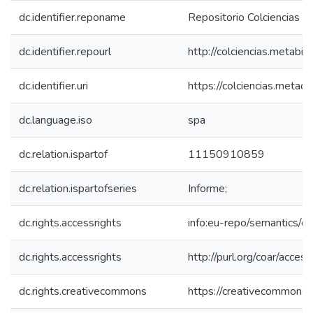
dc.identifier.reponame
Repositorio Colciencias
dc.identifier.repourl
http://colciencias.metabib
dc.identifier.uri
https://colciencias.meta
dc.language.iso
spa
dc.relation.ispartof
11150910859
dc.relation.ispartofseries
Informe;
dc.rights.accessrights
info:eu-repo/semantics/
dc.rights.accessrights
http://purl.org/coar/acces
dc.rights.creativecommons
https://creativecommons.o