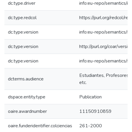
dc.type.driver
info:eu-repo/semantics/re
dc.type.redcol
https://purl.org/redcol/r
dc.type.version
info:eu-repo/semantics/s
dc.type.version
http://purl.org/coar/ver
dc.type.version
info:eu-repo/semantics/s
Estudiantes, Profesores, 
dcterms.audience
etc.
dspace.entity.type
Publication
oaire.awardnumber
11150910859
oaire.funderidentifier.colciencias
261-2000