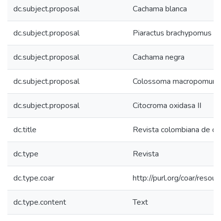
dc.subject.proposal
Cachama blanca
dc.subject.proposal
Piaractus brachypomus
dc.subject.proposal
Cachama negra
dc.subject.proposal
Colossoma macropomum
dc.subject.proposal
Citocroma oxidasa II
dc.title
Revista colombiana de cie
dc.type
Revista
dc.type.coar
http://purl.org/coar/reso
dc.type.content
Text