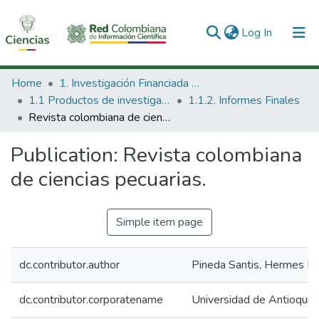
(current)
Log In
Communities & Collections
Home
1. Investigación Financiada con Recursos Públicos
1.1 Productos de investigación
1.1.2. Informes Finales
All of DSpace
Revista colombiana de ciencias pecuarias.
Statistics
Publication:
Revista colombiana
de ciencias pecuarias.
Simple item page
dc.contributor.author
Pineda Santis, Hermes Ra
dc.contributor.corporatename
Universidad de Antioquia