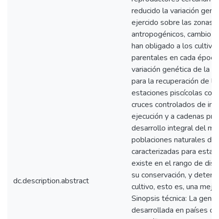
reducido la variación genét
ejercido sobre las zonas 
antropogénicos, cambio cl
han obligado a los cultiva
parentales en cada época
variación genética de la p
para la recuperación de l
estaciones piscícolas co
cruces controlados de ind
ejecución y a cadenas pro
desarrollo integral del ma
poblaciones naturales de
caracterizadas para estab
existe en el rango de dist
su conservación, y determ
dc.description.abstract
cultivo, esto es, una mejor
Sinopsis técnica: La gené
desarrollada en países co