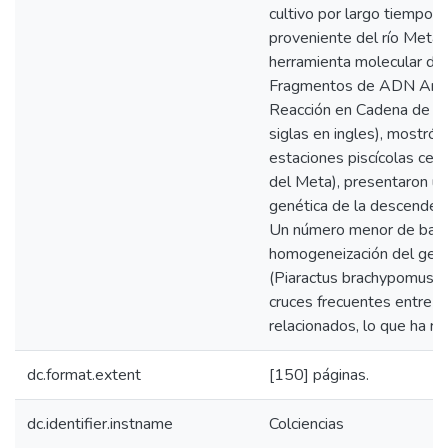
cultivo por largo tiempo 
proveniente del río Meta. 
herramienta molecular d
Fragmentos de ADN Ampli
Reacción en Cadena de l
siglas en ingles), mostró
estaciones piscícolas cer
del Meta), presentaron una
genética de la descendenc
Un número menor de banda
homogeneización del gen
(Piaractus brachypomus) 
cruces frecuentes entre 
relacionados, lo que ha red
dc.format.extent
[150] páginas.
dc.identifier.instname
Colciencias