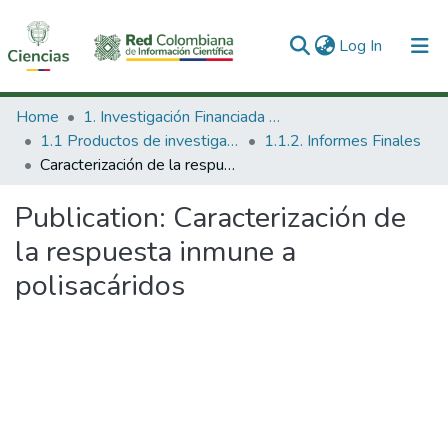
(current)
Log In
Communities & Collections
Home
1. Investigación Financiada con Recursos Públicos
1.1 Productos de investigación
1.1.2. Informes Finales
All of DSpace
Caracterización de la respuesta inmune a polisacáridos
Statistics
Publication:
Caracterización de
la respuesta inmune a
polisacáridos