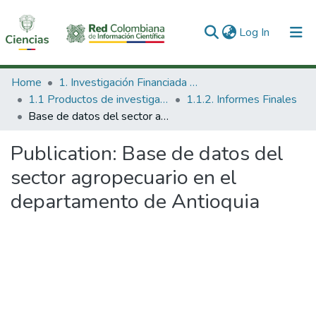
(current)
Log In
Communities & Collections
Home
1. Investigación Financiada con Recursos Públicos
1.1 Productos de investigación
1.1.2. Informes Finales
All of DSpace
Base de datos del sector agropecuario en el departamento de Antioquia
Statistics
Publication:
Base de datos del
sector agropecuario en el
departamento de Antioquia