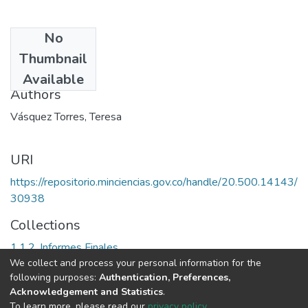
No
Date
Thumbnail
1985
Available
Authors
Vásquez Torres, Teresa
URI
https://repositorio.minciencias.gov.co/handle/20.500.14143/
30938
Collections
1.1.2. Informes Finales
We collect and process your personal information for the
following purposes:
Authentication, Preferences,
Full item page
Acknowledgement and Statistics
.
To learn more, please read our
privacy policy
.