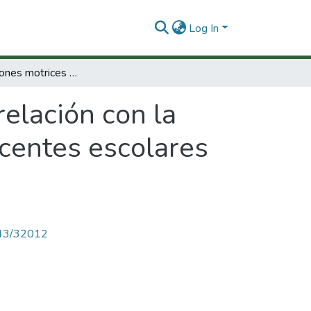
Log In
Las expresiones motrices y su relación con la cultura somática y el perfil social en adolescentes escolares de Medellín
relación con la
scentes escolares
4143/32012