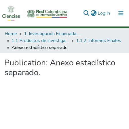
(current)
Log In
Communities & Collections
Home
1. Investigación Financiada con Recursos Públicos
1.1 Productos de investigación
1.1.2. Informes Finales
All of DSpace
Anexo estadístico separado.
Statistics
Publication:
Anexo estadístico
separado.