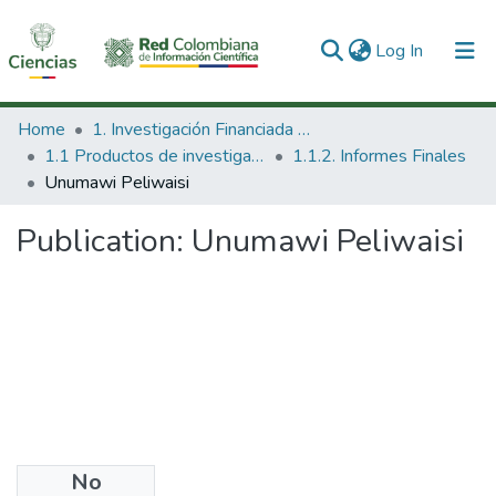
(current)
Log In
Communities & Collections
Home
1. Investigación Financiada con Recursos Públicos
1.1 Productos de investigación
1.1.2. Informes Finales
All of DSpace
Unumawi Peliwaisi
Statistics
Publication:
Unumawi Peliwaisi
No
Date