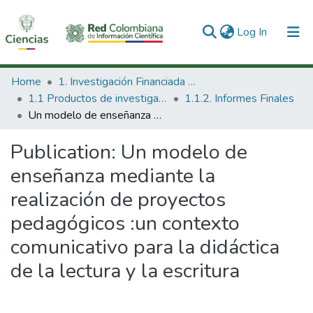
(current)
Log In
Communities & Collections
Home
1. Investigación Financiada con Recursos Públicos
1.1 Productos de investigación
1.1.2. Informes Finales
All of DSpace
Un modelo de enseñanza mediante la realización de proyectos pedagógicos :un contexto comunicativo para la didáctica de la lectura y la escritura
Statistics
Publication:
Un modelo de
enseñanza mediante la
realización de proyectos
pedagógicos :un contexto
comunicativo para la didáctica
de la lectura y la escritura