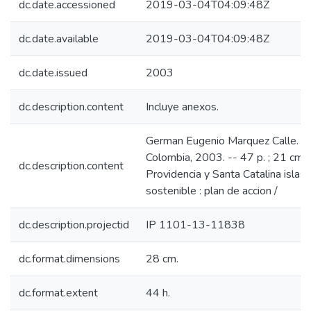
dc.date.accessioned
2019-03-04T04:09:48Z
dc.date.available
2019-03-04T04:09:48Z
dc.date.issued
2003
dc.description.content
Incluye anexos.
German Eugenio Marquez Calle. --
Colombia, 2003. -- 47 p. ; 21 cm
dc.description.content
Providencia y Santa Catalina islas
sostenible : plan de accion /
dc.description.projectid
IP 1101-13-11838
dc.format.dimensions
28 cm.
dc.format.extent
44 h.