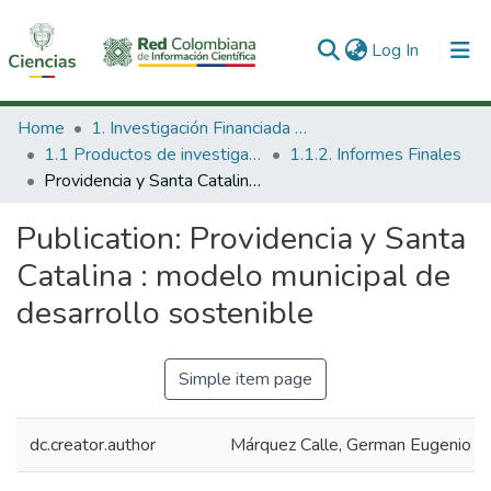
(current)
Log In
Communities & Collections
Home
1. Investigación Financiada con Recursos Públicos
1.1 Productos de investigación
1.1.2. Informes Finales
All of DSpace
Providencia y Santa Catalina : modelo municipal de desarrollo sostenible
Statistics
Publication:
Providencia y Santa
Catalina : modelo municipal de
desarrollo sostenible
Simple item page
dc.creator.author
Márquez Calle, German Eugenio