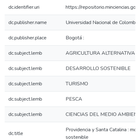
dc.identifier.uri
https://repositorio.minciencias.
dc.publisher.name
Universidad Nacional de Colombia,
dc.publisher.place
Bogotá :
dc.subject.lemb
AGRICULTURA ALTERNATIVA
dc.subject.lemb
DESARROLLO SOSTENIBLE
dc.subject.lemb
TURISMO
dc.subject.lemb
PESCA
dc.subject.lemb
CIENCIAS DEL MEDIO AMBIENT
Providencia y Santa Catalina : mod
dc.title
sostenible