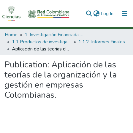
(current)
Log In
Communities & Collections
Home
1. Investigación Financiada con Recursos Públicos
1.1 Productos de investigación
1.1.2. Informes Finales
All of DSpace
Aplicación de las teorías de la organización y la gestión en empresas Colombianas.
Statistics
Publication:
Aplicación de las
teorías de la organización y la
gestión en empresas
Colombianas.