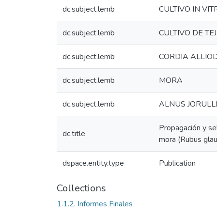
dc.subject.lemb
CULTIVO IN VIT
dc.subject.lemb
CULTIVO DE TE
dc.subject.lemb
CORDIA ALLIO
dc.subject.lemb
MORA
dc.subject.lemb
ALNUS JORULL
Propagación y sel
dc.title
mora (Rubus glauc
dspace.entity.type
Publication
Collections
1.1.2. Informes Finales