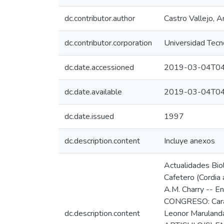
dc.contributor.author
Castro Vallejo, 
dc.contributor.corporation
Universidad Tecno
dc.date.accessioned
2019-03-04T04
dc.date.available
2019-03-04T04
dc.date.issued
1997
dc.description.content
Incluye anexos
Actualidades Bio
Cafetero (Cordia 
A.M. Charry -- E
CONGRESO: Caract
dc.description.content
Leonor Marulanda