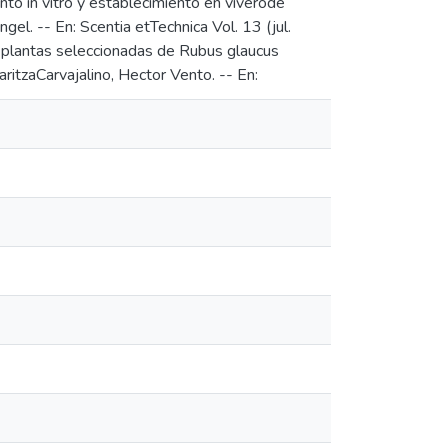
to in vitro y establecimiento en viverode
el. -- En: Scentia etTechnica Vol. 13 (jul.
 plantas seleccionadas de Rubus glaucus
itzaCarvajalino, Hector Vento. -- En: