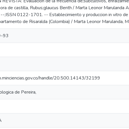
EVISTA: Evaluacion de la frecuencia de;subcultivos, enraizamien
ora de castilla, Rubus;glaucus Benth / Marta Leonor Marulanda Ang
 --;ISSN 0122-1701. -- Establecimiento y produccion in vitro de
partamento de Risaralda (Colombia) / Marta Leonor Marulanda, Mar
9-93
rio.minciencias.gov.co/handle/20.500.14143/32199
logica de Pereira,
A