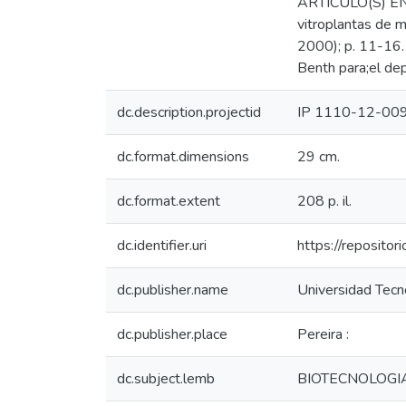
ARTICULO(S) EN R
vitroplantas de m
2000); p. 11-16.
Benth para;el de
dc.description.projectid
IP 1110-12-00
dc.format.dimensions
29 cm.
dc.format.extent
208 p. il.
dc.identifier.uri
https://reposito
dc.publisher.name
Universidad Tecno
dc.publisher.place
Pereira :
dc.subject.lemb
BIOTECNOLOGI