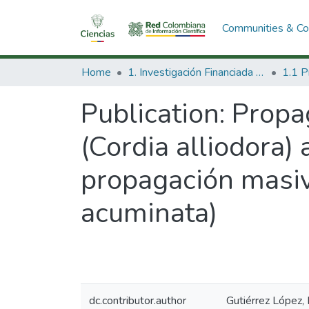
Communities & Col
Home
1. Investigación Financiada con Recursos Públicos
Publication:
Propag
(Cordia alliodora) 
propagación masiv
acuminata)
dc.contributor.author
Gutiérrez López,