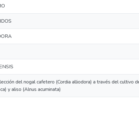
RO
JIDOS
DORA
ENSIS
ección del nogal cafetero (Cordia alliodora) a través del cultivo d
a) y aliso (Alnus acuminata)