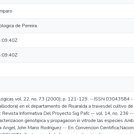
Amparo
logica de Pereira.
:09:40Z
:09:40Z
logicas vol. 22, no. 73 (2000); p. 121-129. --ISSN 03043584 -
alliodora) en el departamento de Risaralda a travesdel cultivo de t
n: Revista Informativa Del Proyecto Sig Pafc -- vol. 14, no. 2
erizacion genotipica y propagacion in vitrode las especies Anib
 Angel, John Mario Rodriguez -- En: Convencion Cientifica;Nacion