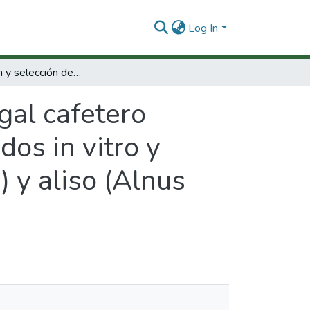
Log In
Propagación y selección del nogal cafetero (Cordia alliodora) a través del cultivo de tejidos in vitro y propagación masiva de mora (Rubus glauca) y aliso (Alnus acuminata)
gal cafetero
dos in vitro y
 y aliso (Alnus