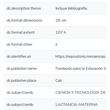
dc.description.thesis
Incluye bibliografia.
dc.format.dimensions
28 cm.
dc.format.extent
107 h.
dc.format.other
il.
dc.identifier.uri
https://repositorio.minciencia
dc.publisher.name
Fundación para la Educación Sup
dc.publisher.place
Cali :
dc.subject.lemb
CIENCIA Y TECNOLOGIA DE 
dc.subject.lemb
LACTANCIA MATERNA