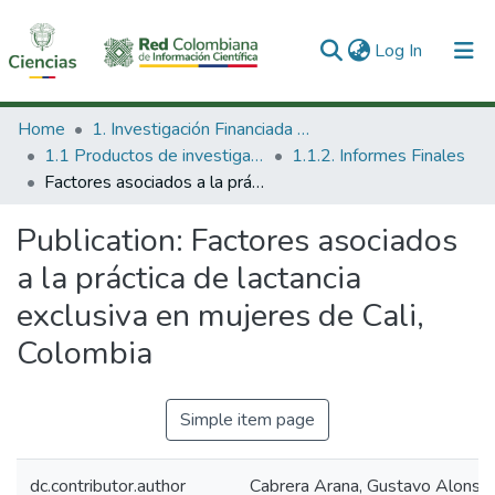
(current)
Log In
Communities & Collections
Home
1. Investigación Financiada con Recursos Públicos
1.1 Productos de investigación
1.1.2. Informes Finales
All of DSpace
Factores asociados a la práctica de lactancia exclusiva en mujeres de Cali, Colombia
Statistics
Publication:
Factores asociados
a la práctica de lactancia
exclusiva en mujeres de Cali,
Colombia
Simple item page
dc.contributor.author
Cabrera Arana, Gustavo Alonso