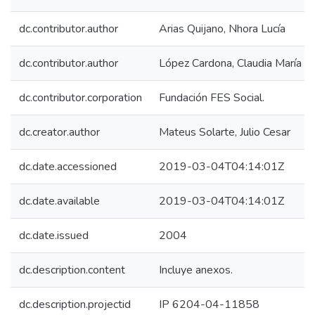
dc.contributor.author
Arias Quijano, Nhora Lucía
dc.contributor.author
López Cardona, Claudia María
dc.contributor.corporation
Fundación FES Social.
dc.creator.author
Mateus Solarte, Julio Cesar
dc.date.accessioned
2019-03-04T04:14:01Z
dc.date.available
2019-03-04T04:14:01Z
dc.date.issued
2004
dc.description.content
Incluye anexos.
dc.description.projectid
IP 6204-04-11858