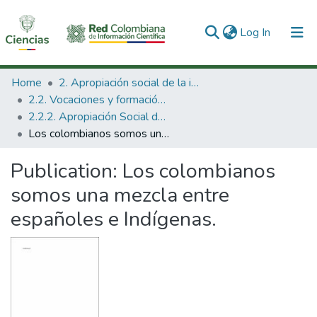
(current)
Log In
Communities & Collections
Home
2. Apropiación social de la información en Ciencia Tecnología e Innovación
2.2. Vocaciones y formación de la CTeI
All of DSpace
2.2.2. Apropiación Social del Conocimiento
Los colombianos somos una mezcla entre españoles e Indígenas.
Statistics
Publication:
Los colombianos
somos una mezcla entre
españoles e Indígenas.