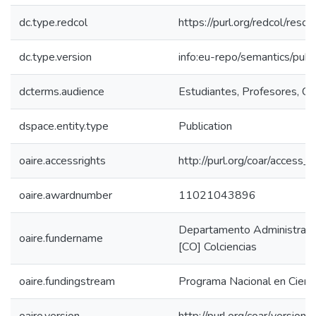
dc.type.redcol
https://purl.org/redcol/reso
dc.type.version
info:eu-repo/semantics/publ
dcterms.audience
Estudiantes, Profesores, Com
dspace.entity.type
Publication
oaire.accessrights
http://purl.org/coar/access_r
oaire.awardnumber
11021043896
Departamento Administrativo
oaire.fundername
[CO] Colciencias
oaire.fundingstream
Programa Nacional en Cienc