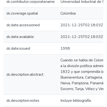
dc.contributor.corporatename
Universidad Industrial de S
dc.coverage.spatial
Colombia
dc.date.accessioned
2021-12-25T02:18:03Z
dc.date.available
2021-12-25T02:18:03Z
dc.date.issued
1998
Cuando se habla de Colombia
a la división política adminis
1832 y que comprendía las p
dc.description.abstract
Buenaventura, Cartagena, C
Neiva, Pamplona, Panamá, P
Socorro, Tunja, Vélez y Vera
dc.description.notes
Incluye bibliografía.