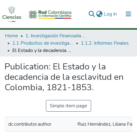
(current)
Log In
Communities & Collections
Home
1. Investigación Financiada con Recursos Públicos
1.1 Productos de investigación
1.1.2. Informes Finales
All of DSpace
El Estado y la decadencia de la esclavitud en Colombia, 1821-1853.
Statistics
Publication:
El Estado y la
decadencia de la esclavitud en
Colombia, 1821-1853.
Simple item page
dc.contributor.author
Ruiz Hernández, Liliana Fabi