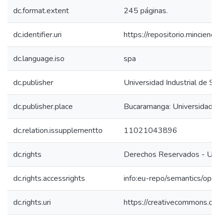
dc.format.extent
245 páginas.
dc.identifier.uri
https://repositorio.mincie
dc.language.iso
spa
dc.publisher
Universidad Industrial de S
dc.publisher.place
Bucaramanga: Universidad I
dc.relation.issupplementto
11021043896
dc.rights
Derechos Reservados - Univ
dc.rights.accessrights
info:eu-repo/semantics/op
dc.rights.uri
https://creativecommons.org