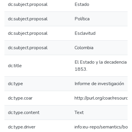
dc.subject.proposal
Estado
dc.subject.proposal
Política
dc.subject.proposal
Esclavitud
dc.subject.proposal
Colombia
El Estado y la decadencia d
dc.title
1853.
dc.type
Informe de investigación
dc.type.coar
http://purl.org/coar/resour
dc.type.content
Text
dc.type.driver
info:eu-repo/semantics/boo