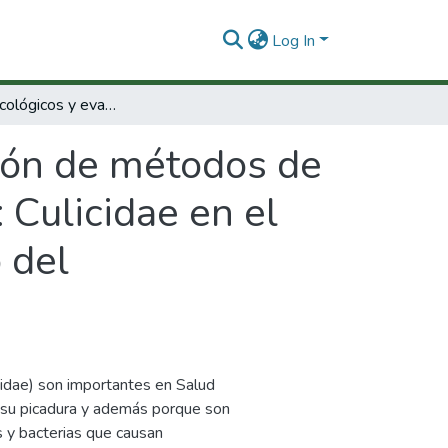
Log In
Aspectos ecológicos y evaluación de métodos de control del Culicoides pachymerus Diptera : Culicidae en el piedemonte del valle del Magdalena medio del departamento de Boyacá.
ión de métodos de
 Culicidae en el
 del
nidae) son importantes en Salud
 su picadura y además porque son
 y bacterias que causan