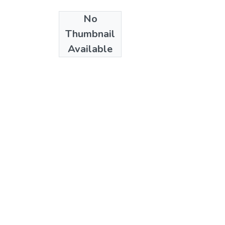
No
Date
Thumbnail
2007
Available