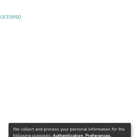
4143/33950
We collect and process your personal information for the
following purposes:
Authentication, Preferences,