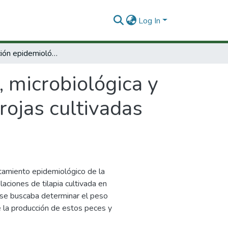
Log In
Caracterización epidemiológica, microbiológica y molecular de la estreptococosis en tilapias rojas cultivadas en Colombia
, microbiológica y
rojas cultivadas
rtamiento epidemiológico de la
aciones de tilapia cultivada en
 se buscaba determinar el peso
e la producción de estos peces y