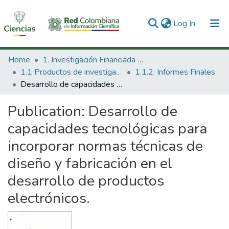
(current)
Log In
Communities & Collections
Home
1. Investigación Financiada con Recursos Públicos
1.1 Productos de investigación
1.1.2. Informes Finales
All of DSpace
Desarrollo de capacidades tecnológicas para incorporar normas técnicas de diseño y fabricación en el desarrollo de productos electrónicos.
Statistics
Publication:
Desarrollo de
capacidades tecnológicas para
incorporar normas técnicas de
diseño y fabricación en el
desarrollo de productos
electrónicos.