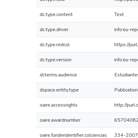
dc.type.content
Text
dc.type.driver
info:eu-re
dc.type.redcol
https://pur
dc.type.version
info:eu-re
dcterms.audience
Estudiantes
dspace.entity.type
Publication
oaire.accessrights
http://purl
oaire.awardnumber
6570408
oaire.funderidentifier.colciencias
334-2007