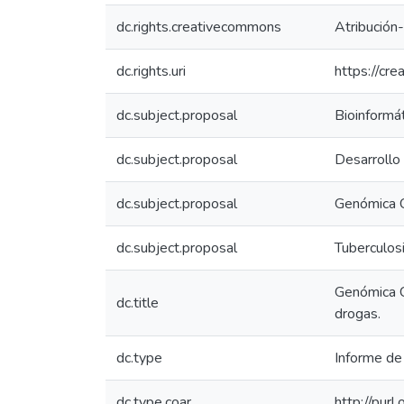
dc.rights.creativecommons
Atribución
dc.rights.uri
https://cr
dc.subject.proposal
Bioinformát
dc.subject.proposal
Desarrollo
dc.subject.proposal
Genómica 
dc.subject.proposal
Tuberculos
Genómica C
dc.title
drogas.
dc.type
Informe de 
dc.type.coar
http://pur