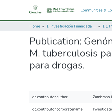
Communities & Col
Home
1. Investigación Financiada con Recursos Públicos
Publication:
Genóm
M. tuberculosis pa
para drogas.
dc.contributor.author
Zambrano 
dc.contributor.corporatename
Investigac