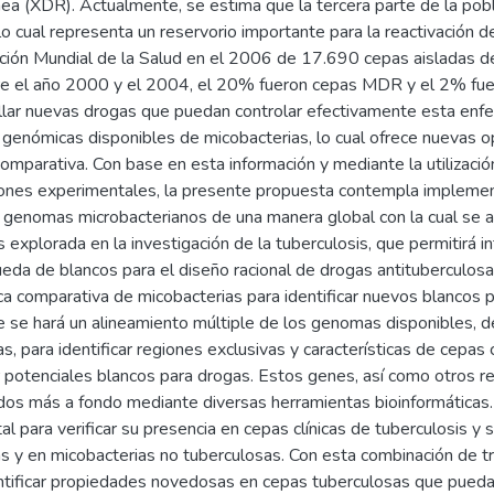
nea (XDR). Actualmente, se estima que la tercera parte de la pob
lo cual representa un reservorio importante para la reactivación
ación Mundial de la Salud en el 2006 de 17.690 cepas aisladas d
re el año 2000 y el 2004, el 20% fueron cepas MDR y el 2% fuer
llar nuevas drogas que puedan controlar efectivamente esta enfer
 genómicas disponibles de micobacterias, lo cual ofrece nuevas 
mparativa. Con base en esta información y mediante la utilizació
ones experimentales, la presente propuesta contempla implemen
os genomas microbacterianos de una manera global con la cual se 
 explorada en la investigación de la tuberculosis, que permitirá in
eda de blancos para el diseño racional de drogas antituberculosas
a comparativa de micobacterias para identificar nuevos blancos p
e se hará un alineamiento múltiple de los genomas disponibles, d
s, para identificar regiones exclusivas y características de cepa
potenciales blancos para drogas. Estos genes, así como otros rep
dos más a fondo mediante diversas herramientas bioinformáticas. 
l para verificar su presencia en cepas clínicas de tuberculosis 
as y en micobacterias no tuberculosas. Con esta combinación de t
ntificar propiedades novedosas en cepas tuberculosas que puedan