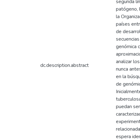
segunda lí
patógeno, 
la Organiz
países ent
de desarro
secuencias
genómica co
aproximaci
analizar l
dc.description.abstract
nunca antes
en la búsqu
de genómic
Inicialment
tuberculosa
puedan ser 
caracteriza
experimenta
relacionad
espera ide