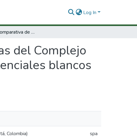
Log In
Genómica Comparativa de Cepas del Complejo M. tuberculosis para la identificación de potenciales blancos para drogas.
as del Complejo
tenciales blancos
tá, Colombia)
spa