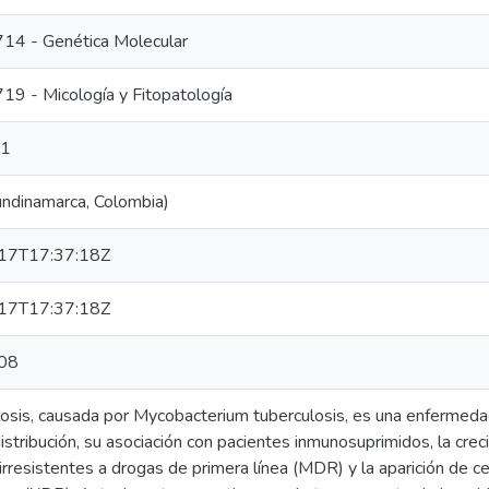
4 - Genética Molecular
 - Micología y Fitopatología
11
ndinamarca, Colombia)
17T17:37:18Z
17T17:37:18Z
08
losis, causada por Mycobacterium tuberculosis, es una enfermed
istribución, su asociación con pacientes inmunosuprimidos, la cre
rresistentes a drogas de primera línea (MDR) y la aparición de c