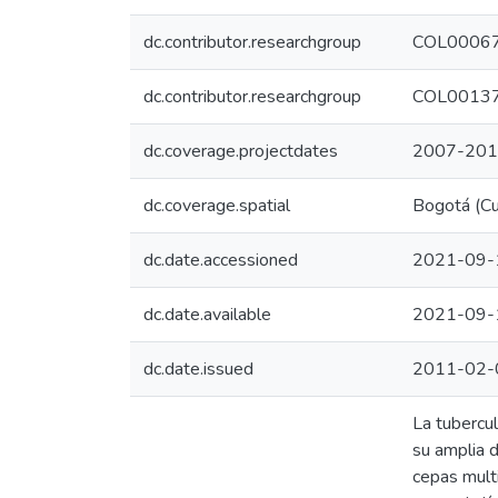
dc.contributor.researchgroup
COL000671
dc.contributor.researchgroup
COL0013719
dc.coverage.projectdates
2007-20
dc.coverage.spatial
Bogotá (Cu
dc.date.accessioned
2021-09-
dc.date.available
2021-09-
dc.date.issued
2011-02-
La tubercu
su amplia d
cepas multi