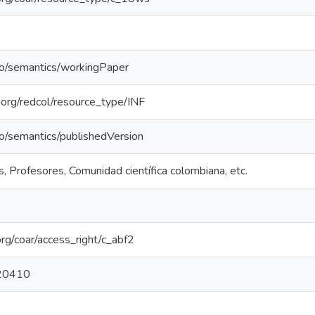
po/semantics/workingPaper
l.org/redcol/resource_type/INF
po/semantics/publishedVersion
, Profesores, Comunidad científica colombiana, etc.
.org/coar/access_right/c_abf2
20410