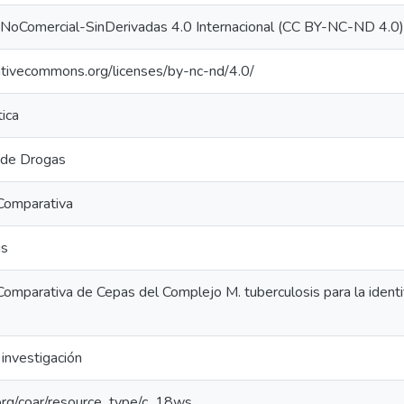
-NoComercial-SinDerivadas 4.0 Internacional (CC BY-NC-ND 4.0)
eativecommons.org/licenses/by-nc-nd/4.0/
ica
 de Drogas
Comparativa
is
omparativa de Cepas del Complejo M. tuberculosis para la identif
investigación
l.org/coar/resource_type/c_18ws