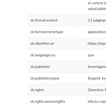
el control 
salud públi
dc.format.extent
23 páginas
dc.format.mimetype
application
dc.identifier.uri
https://re
dc.language.iso
spa
dc.publisher
Investigac
dc.publisher.place
Bogotá: In
dc.rights
Derechos R
dc.rights.accessrights
info:eu-re