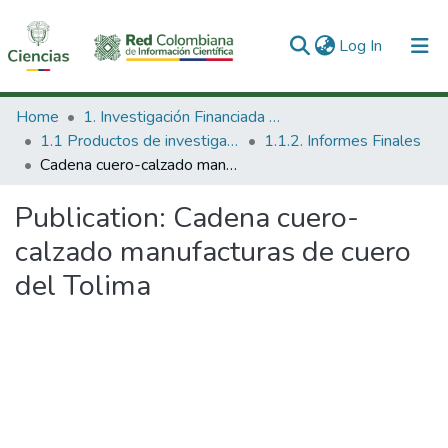
(current)
Log In
Communities & Collections
Home
1. Investigación Financiada con Recursos Públicos
1.1 Productos de investigación
1.1.2. Informes Finales
All of DSpace
Cadena cuero-calzado manufacturas de cuero del Tolima
Statistics
Publication:
Cadena cuero-
calzado manufacturas de cuero
del Tolima