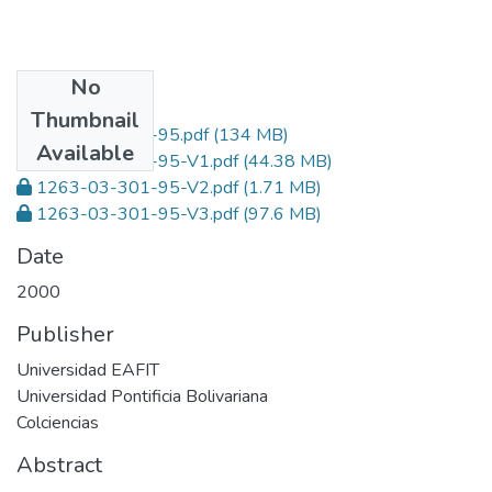
No
Files
Thumbnail
1263-03-301-95.pdf
(134 MB)
Available
1263-03-301-95-V1.pdf
(44.38 MB)
1263-03-301-95-V2.pdf
(1.71 MB)
1263-03-301-95-V3.pdf
(97.6 MB)
Date
2000
Publisher
Universidad EAFIT
Universidad Pontificia Bolivariana
Colciencias
Abstract