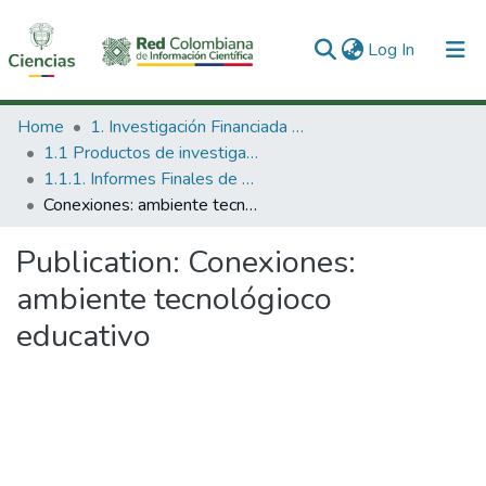
(current)
Log In
Communities & Collections
Home
1. Investigación Financiada con Recursos Públicos
1.1 Productos de investigación
All of DSpace
1.1.1. Informes Finales de Proyectos de Investigación
Conexiones: ambiente tecnológioco educativo
Statistics
Publication:
Conexiones:
ambiente tecnológioco
educativo