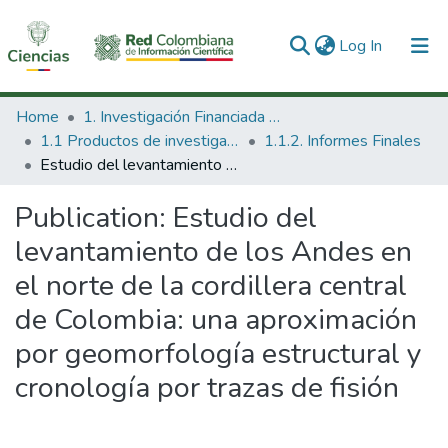
(current)
Log In
Communities & Collections
Home
1. Investigación Financiada con Recursos Públicos
1.1 Productos de investigación
1.1.2. Informes Finales
All of DSpace
Estudio del levantamiento de los Andes en el norte de la cordillera central de Colombia: una aproximación por geomorfología estructural y cronología por trazas de fisión
Statistics
Publication:
Estudio del
levantamiento de los Andes en
el norte de la cordillera central
de Colombia: una aproximación
por geomorfología estructural y
cronología por trazas de fisión