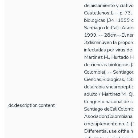
de;aislamiento y cultivo d
Castellanos J. -- p. 73. -
biologicas (34 : 1999 oct
Santiago de Cali :;Asocia
1999. -- 28cm.--El nerve
3;disminuyen la proporci
infectadas por virus de rab
Martinez M., Hurtado H., 
de ciencias biologicas;(3
Colombia). -- Santiagode
Ciencias;Biologicas, 1999.
dela rabia yneuropeptidos
adulto / Martinez M., Quir
Congreso nacional;de cien
dc.description.content
Santiago deCali,Colombia).
Asociacion;Colombiana de
cm.;suplemento no. 1 (1
Differential use ofthe nic