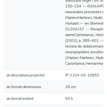
substrate origin / En: Jou
150-154. -- ISSN;ARTI
neuronales presentes enel
Marlen;Martinez, Niyibi Y
Hurtado.'-- en: Biomedic
01204157. -- Receptores 
JaimeCastellanos, Hernan
(2001); p. 389-401. -- 
tecnica de doble;inmunode
neuropeptidos encultivos 
/;Marlen Martinez, Niyibi 
Castellanos,HernanHurtad
dc.description.projectid
IP 2104-05-10855
dc.format.dimensions
28 cm.
dc.format.extent
90 h.