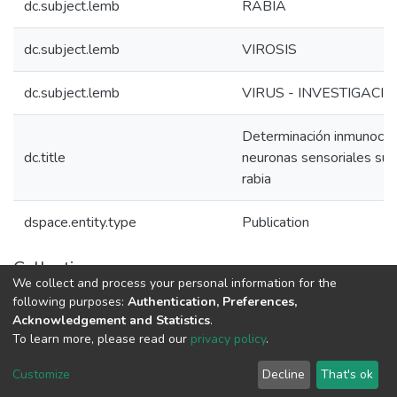
dc.subject.lemb
RABIA
dc.subject.lemb
VIROSIS
dc.subject.lemb
VIRUS - INVESTIGACI
Determinación inmunocito
dc.title
neuronas sensoriales susce
rabia
dspace.entity.type
Publication
Collections
We collect and process your personal information for the
1.1.2. Informes Finales
following purposes:
Authentication, Preferences,
Acknowledgement and Statistics
.
To learn more, please read our
privacy policy
.
DSpace software
copyright © 2002-2026
LYRASIS
Cookie
Privacy
End User
Send
Customize
Decline
That's ok
settings
policy
Agreement
Feedback