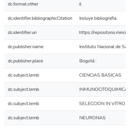
dc.format.other
il.
dc.identifier.bibliographicCitation
Incluye bibliografia.
dc.identifier.uri
https://repositorio.min
dc.publisher.name
Instituto Nacional de Sal
dc.publisher.place
Bogotá :
dc.subject.lemb
CIENCIAS BASICAS
dc.subject.lemb
INMUNOCITOQUIMICA
dc.subject.lemb
SELECCION IN VITRO
dc.subject.lemb
NEURONAS