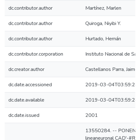
dc.contributor.author
Martínez, Marlen
dc.contributor.author
Quiroga, Niyibi Y.
dc.contributor.author
Hurtado, Hernán
dc.contributor.corporation
Instituto Nacional de Sal
dc.creator.author
Castellanos Parra, Jaime
dc.date.accessioned
2019-03-04T03:59:28
dc.date.available
2019-03-04T03:59:28
dc.date.issued
2001
13550284. -- PONENCIA
lineaneuronal CAD'-#­REF