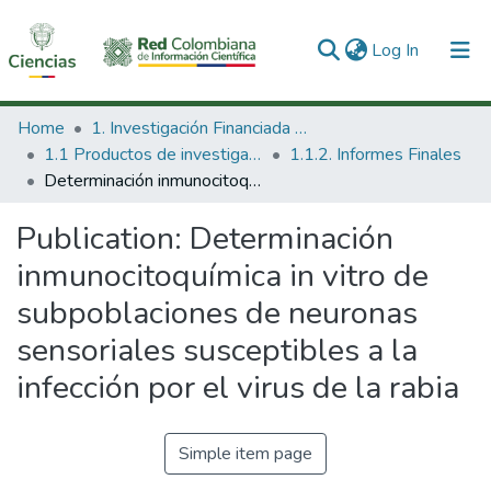
(current)
Log In
Communities & Collections
Home
1. Investigación Financiada con Recursos Públicos
1.1 Productos de investigación
1.1.2. Informes Finales
All of DSpace
Determinación inmunocitoquímica in vitro de subpoblaciones de neuronas sensoriales susceptibles a la infección por el virus de la rabia
Statistics
Publication:
Determinación
inmunocitoquímica in vitro de
subpoblaciones de neuronas
sensoriales susceptibles a la
infección por el virus de la rabia
Simple item page