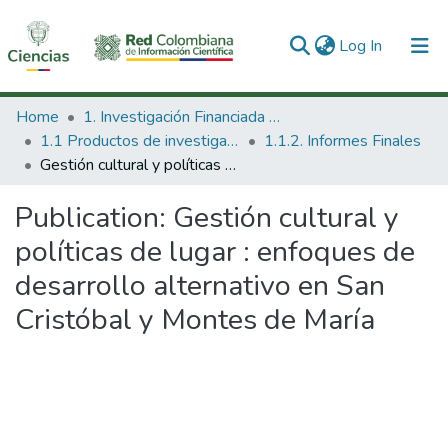
(current)
Log In
Communities & Collections
Home
1. Investigación Financiada con Recursos Públicos
1.1 Productos de investigación
1.1.2. Informes Finales
All of DSpace
Gestión cultural y políticas de lugar : enfoques de desarrollo alternativo en San Cristóbal y Montes de María
Statistics
Publication:
Gestión cultural y
políticas de lugar : enfoques de
desarrollo alternativo en San
Cristóbal y Montes de María