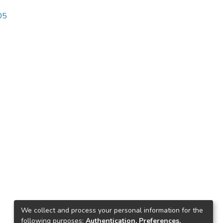
05
We collect and process your personal information for the
following purposes:
Authentication, Preferences,