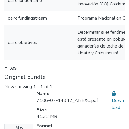
oaire.fundername
Innovación [CO] Colcienci
oaire.fundingstream
Programa Nacional en Cie
Determinar si el fenómeno 
está presente en poblac
oaire.objetives
ganaderías de leche de l
Ubaté y Chiquinquirá.
Files
Original bundle
Now showing
1 - 1 of 1
Name:
7106-07-14942_ANEXO.pdf
Down
load
Size:
41.32 MB
Format:
No