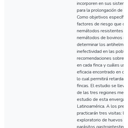
incorporen en sus sistema
para la prolongación de la 
Como objetivos específicos
factores de riesgo que con
nemátodos resistentes a lo
nemátodos de bovinos resi
determinar los antihelmín
inefectividad en las pobla
recomendaciones sobre el
en cada finca y cuáles us
eficacia encontrado en ca
lo cual permitirá retardar 
fincas. El estudio se llev
de las tres regiones menc
estudio de esta enverga
Latinoamérica. A los pred
practicarán tres visitas: l
exploratorio de huevos p
parásitos gastrointestinal