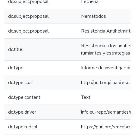
dc.subject.proposal
Lechería
dc.subject.proposal
Nemátodos
dc.subject.proposal
Resistencia Antihelmíntic
Resistencia a los antihel
dc.title
rumiantes y estrategias pa
dc.type
Informe de investigación
dc.type.coar
http://purl.org/coar/resou
dc.type.content
Text
dc.type.driver
info:eu-repo/semantics/re
dc.type.redcol
https://purl.org/redcol/r