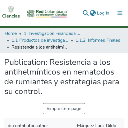
(current)
Log In
Communities & Collections
Home
1. Investigación Financiada con Recursos Públicos
1.1 Productos de investigación
1.1.2. Informes Finales
All of DSpace
Resistencia a los antihelmínticos en nematodos de rumiantes y estrategias para su control.
Statistics
Publication:
Resistencia a los
antihelmínticos en nematodos
de rumiantes y estrategias para
su control.
Simple item page
dc.contributor.author
Márquez Lara, Dildo