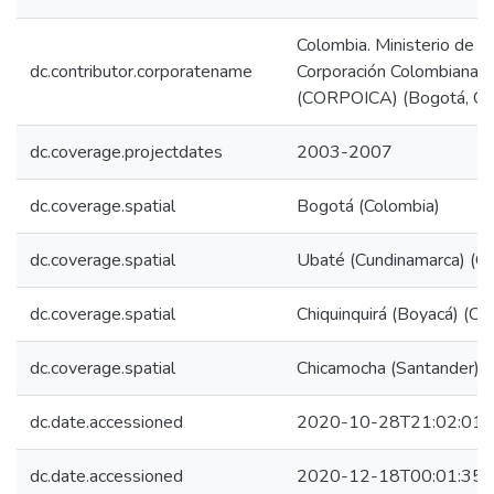
Colombia. Ministerio de Ag
dc.contributor.corporatename
Corporación Colombiana d
(CORPOICA) (Bogotá, Co
dc.coverage.projectdates
2003-2007
dc.coverage.spatial
Bogotá (Colombia)
dc.coverage.spatial
Ubaté (Cundinamarca) (Co
dc.coverage.spatial
Chiquinquirá (Boyacá) (Co
dc.coverage.spatial
Chicamocha (Santander) (
dc.date.accessioned
2020-10-28T21:02:01Z
dc.date.accessioned
2020-12-18T00:01:35Z