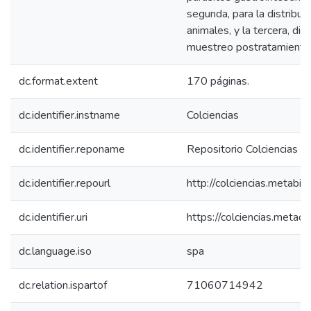
segunda, para la distribuc
animales, y la tercera, die
muestreo postratamiento 
dc.format.extent
170 páginas.
dc.identifier.instname
Colciencias
dc.identifier.reponame
Repositorio Colciencias
dc.identifier.repourl
http://colciencias.metabib
dc.identifier.uri
https://colciencias.meta
dc.language.iso
spa
dc.relation.ispartof
71060714942