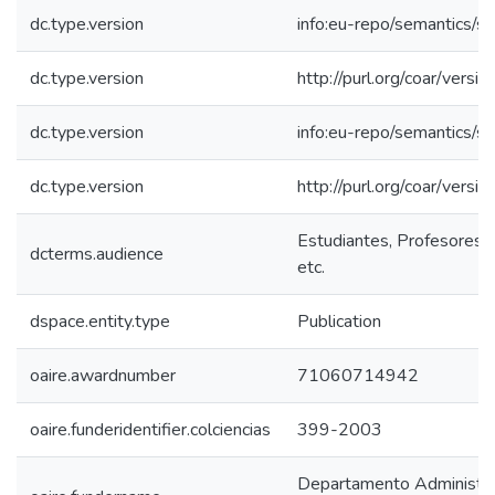
dc.type.version
info:eu-repo/semantics/s
dc.type.version
http://purl.org/coar/ver
dc.type.version
info:eu-repo/semantics/s
dc.type.version
http://purl.org/coar/ver
Estudiantes, Profesores, 
dcterms.audience
etc.
dspace.entity.type
Publication
oaire.awardnumber
71060714942
oaire.funderidentifier.colciencias
399-2003
Departamento Administrat