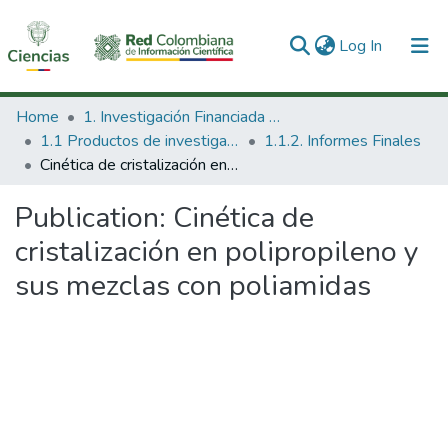
(current)
Log In
Communities & Collections
Home
1. Investigación Financiada con Recursos Públicos
1.1 Productos de investigación
1.1.2. Informes Finales
All of DSpace
Cinética de cristalización en polipropileno y sus mezclas con poliamidas
Statistics
Publication:
Cinética de
cristalización en polipropileno y
sus mezclas con poliamidas