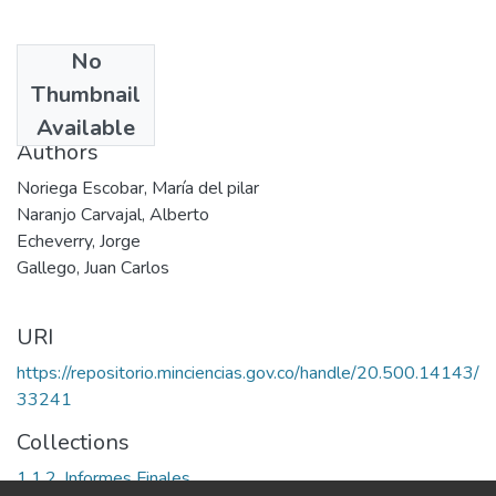
No
Date
Thumbnail
[2005-08-05]
Available
Authors
Noriega Escobar, María del pilar
Naranjo Carvajal, Alberto
Echeverry, Jorge
Gallego, Juan Carlos
URI
https://repositorio.minciencias.gov.co/handle/20.500.14143/
33241
Collections
1.1.2. Informes Finales