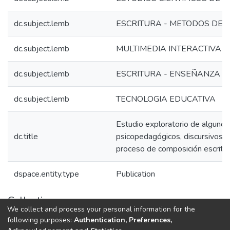
dc.subject.lemb
ESCRITURA - METODOS DE
dc.subject.lemb
MULTIMEDIA INTERACTIVA EN
dc.subject.lemb
ESCRITURA - ENSEÑANZA 
dc.subject.lemb
TECNOLOGIA EDUCATIVA
Estudio exploratorio de algunos 
dc.title
psicopedagógicos, discursivos y 
proceso de composición escrita 
dspace.entity.type
Publication
Collections
We collect and process your personal information for the
1.1.2. Informes Finales
following purposes:
Authentication, Preferences,