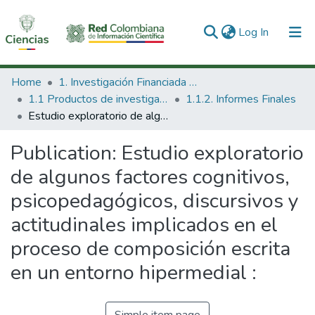
(current)
Log In
Communities & Collections
Home
1. Investigación Financiada con Recursos Públicos
1.1 Productos de investigación
1.1.2. Informes Finales
All of DSpace
Estudio exploratorio de algunos factores cognitivos, psicopedagógicos, discursivos y actitudinales implicados en el proceso de composición escrita en un entorno hipermedial :
Statistics
Publication:
Estudio exploratorio
de algunos factores cognitivos,
psicopedagógicos, discursivos y
actitudinales implicados en el
proceso de composición escrita
en un entorno hipermedial :