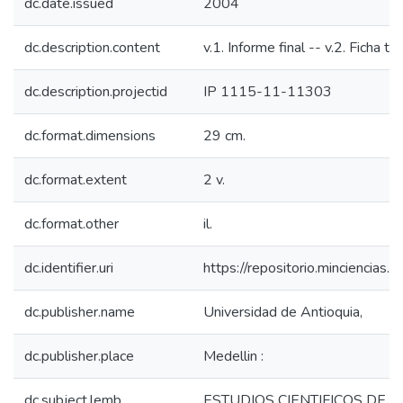
dc.date.issued
2004
dc.description.content
v.1. Informe final -- v.2. Ficha te
dc.description.projectid
IP 1115-11-11303
dc.format.dimensions
29 cm.
dc.format.extent
2 v.
dc.format.other
il.
dc.identifier.uri
https://repositorio.minciencia
dc.publisher.name
Universidad de Antioquia,
dc.publisher.place
Medellin :
dc.subject.lemb
ESTUDIOS CIENTIFICOS DE LA