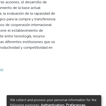
as acciones, el desarrollo de
amiento de la base actual
, la evaluación de la capacidad de
gico para la compra y transferencia
mos de cooperación internacional
opone el establecimiento de
te entre tecnología, recurso
as diferentes instituciones que se
productividad y competitividad en
40
We collect and process your personal information for the
following purposes:
Authentication, Preferences,