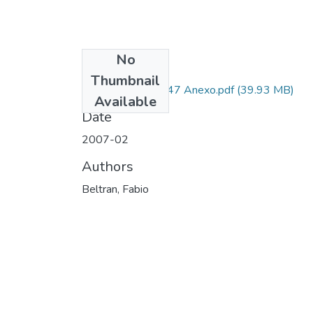
No
Files
Thumbnail
3303-07-18347 Anexo.pdf
(39.93 MB)
Available
Date
2007-02
Authors
Beltran, Fabio