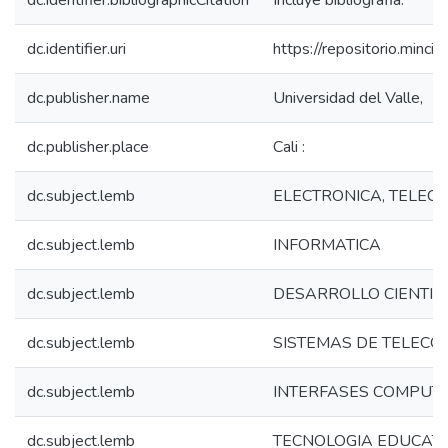
dc.identifier.bibliographicCitation
Incluye bibliografia.
dc.identifier.uri
https://repositorio.min
dc.publisher.name
Universidad del Valle,
dc.publisher.place
Cali :
dc.subject.lemb
ELECTRONICA, TELEC
dc.subject.lemb
INFORMATICA
dc.subject.lemb
DESARROLLO CIENTIFI
dc.subject.lemb
SISTEMAS DE TELECO
dc.subject.lemb
INTERFASES COMPUT
dc.subject.lemb
TECNOLOGIA EDUCATI