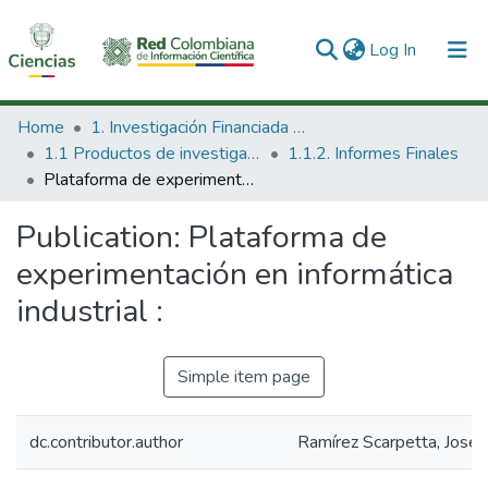
(current)
Log In
Communities & Collections
Home
1. Investigación Financiada con Recursos Públicos
1.1 Productos de investigación
1.1.2. Informes Finales
All of DSpace
Plataforma de experimentación en informática industrial :
Statistics
Publication:
Plataforma de
experimentación en informática
industrial :
Simple item page
dc.contributor.author
Ramírez Scarpetta, José 