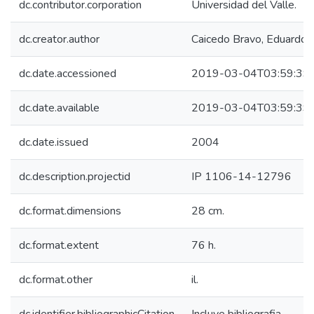
dc.contributor.corporation
Universidad del Valle.
dc.creator.author
Caicedo Bravo, Eduardo
dc.date.accessioned
2019-03-04T03:59:39
dc.date.available
2019-03-04T03:59:39
dc.date.issued
2004
dc.description.projectid
IP 1106-14-12796
dc.format.dimensions
28 cm.
dc.format.extent
76 h.
dc.format.other
il.