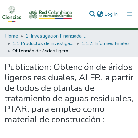
(current)
Log In
Communities & Collections
Home
1. Investigación Financiada con Recursos Públicos
1.1 Productos de investigación
1.1.2. Informes Finales
All of DSpace
Obtención de áridos ligeros residuales, ALER, a partir de lodos de plantas de tratamiento de aguas residuales, PTAR, para empleo como material de construcción :
Statistics
Publication:
Obtención de áridos
ligeros residuales, ALER, a partir
de lodos de plantas de
tratamiento de aguas residuales,
PTAR, para empleo como
material de construcción :