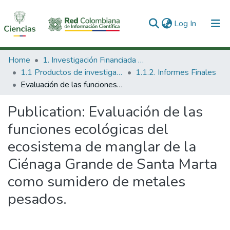
(current)
Log In
Communities & Collections
Home
1. Investigación Financiada con Recursos Públicos
1.1 Productos de investigación
1.1.2. Informes Finales
All of DSpace
Evaluación de las funciones ecológicas del ecosistema de manglar de la Ciénaga Grande de Santa Marta como sumidero de metales pesados.
Statistics
Publication:
Evaluación de las
funciones ecológicas del
ecosistema de manglar de la
Ciénaga Grande de Santa Marta
como sumidero de metales
pesados.