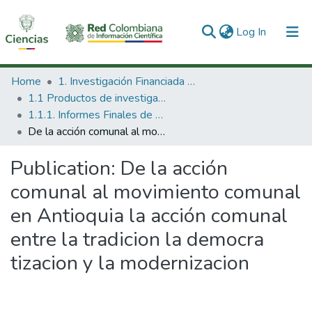
(current)
Log In
Communities & Collections
Home
1. Investigación Financiada con Recursos Públicos
1.1 Productos de investigación
All of DSpace
1.1.1. Informes Finales de Proyectos de Investigación
De la acción comunal al movimiento comunal en Antioquia la acción comunal entre la tradicion la democra tizacion y la modernizacion
Statistics
Publication:
De la acción
comunal al movimiento comunal
en Antioquia la acción comunal
entre la tradicion la democra
tizacion y la modernizacion