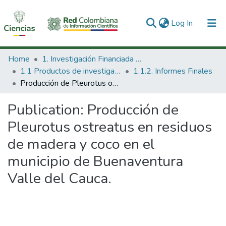
(current)
Log In
Communities & Collections
Home
1. Investigación Financiada con Recursos Públicos
1.1 Productos de investigación
1.1.2. Informes Finales
All of DSpace
Producción de Pleurotus ostreatus en residuos de madera y coco en el municipio de Buenaventura Valle del Cauca.
Statistics
Publication:
Producción de
Pleurotus ostreatus en residuos
de madera y coco en el
municipio de Buenaventura
Valle del Cauca.