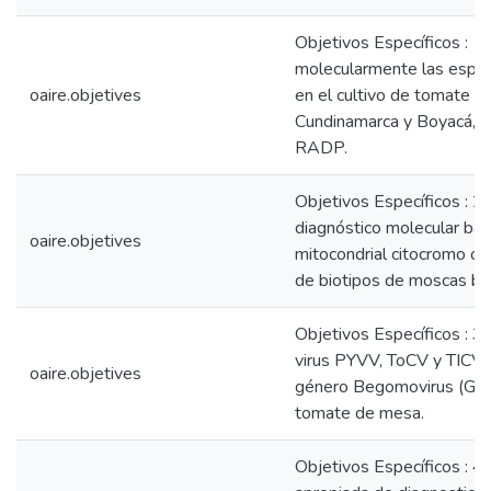
Objetivos Específicos : 1.
molecularmente las espec
oaire.objetives
en el cultivo de tomate 
Cundinamarca y Boyacá, m
RADP.
Objetivos Específicos : 2
diagnóstico molecular bas
oaire.objetives
mitocondrial citocromo ox
de biotipos de moscas bl
Objetivos Específicos : 3.
virus PYVV, ToCV y TICV (C
oaire.objetives
género Begomovirus (Gemin
tomate de mesa.
Objetivos Específicos : 4