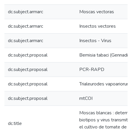
dc.subject.armarc
Moscas vectoras
dc.subject.armarc
Insectos vectores
dc.subject.armarc
Insectos - Virus
dc.subject.proposal
Bemisia tabaci (Gennadius
dc.subject.proposal
PCR-RAPD
dc.subject.proposal
Trialeurodes vapoarioru
dc.subject.proposal
mtCOI
Moscas blancas : determin
biotipos y virus transmiti
dc.title
el cultivo de tomate de 