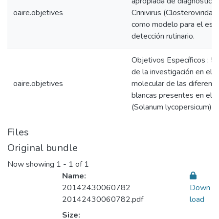
apropiada de diagnostico
oaire.objetives
Crinivirus (Closterovirida
como modelo para el esta
detección rutinario.
Objetivos Específicos : 5.
de la investigación en el
oaire.objetives
molecular de las diferent
blancas presentes en el 
(Solanum lycopersicum) e
Files
Original bundle
Now showing
1 - 1 of 1
Name:
20142430060782
Down
20142430060782.pdf
load
Size: