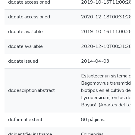
dc.date.accessioned
2019-10-16T11:00:28Z
dc.date.accessioned
2020-12-18T00:31:28Z
dc.date.available
2019-10-16T11:00:28Z
dc.date.available
2020-12-18T00:31:28Z
dc.date.issued
2014-04-03
Establecer un sistema de 
Begomovirus transmitidos
dc.description.abstract
biotipos en el cultivo d
Lycopersicum) en los de
Boyacá. (Apartes del text
dc.format.extent
80 páginas.
dc.identifier.instname
Colciencias