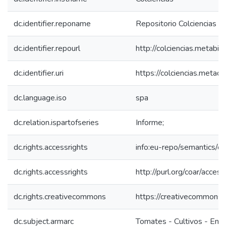
dc.identifier.reponame
Repositorio Colciencias
dc.identifier.repourl
http://colciencias.metabib
dc.identifier.uri
https://colciencias.meta
dc.language.iso
spa
dc.relation.ispartofseries
Informe;
dc.rights.accessrights
info:eu-repo/semantics/
dc.rights.accessrights
http://purl.org/coar/acces
dc.rights.creativecommons
https://creativecommons.o
dc.subject.armarc
Tomates - Cultivos - Enf