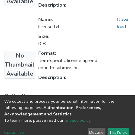
Available
Description:
Name:
Down
license.txt
load
Size:
0 B
Format:
No
Item-specific license agreed
Thumbnail
upon to submission
Available
Description:
Collections
We collect and process your personal information for the
1.1.2. Informes Finales
following purposes:
Authentication, Preferences,
Acknowledgement and Statistics
.
To learn more, please read our
privacy policy
.
DSpace software
copyright © 2002-2026
LYRASIS
Cookie
Privacy
End User
Send
Customize
Decline
That's ok