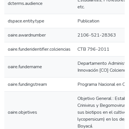
Estudiantes, Profesores, 
dcterms.audience
etc.
dspace.entity.type
Publication
oaire.awardnumber
2106-521-28363
oaire.funderidentifier.colciencias
CTB 796-2011
Departamento Administrat
oaire.fundername
Innovación [CO] Colcienci
oaire.fundingstream
Programa Nacional en Cie
Objetivo General : Establ
Crinivirus y Begomovirus 
oaire.objetives
sus biotipos en el culti
lycopersicum) en los dep
Boyacá.