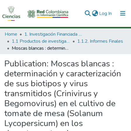
(current)
Log In
Communities & Collections
Home
1. Investigación Financiada con Recursos Públicos
1.1 Productos de investigación
1.1.2. Informes Finales
All of DSpace
Moscas blancas : determinación y caracterización de sus biotipos y virus transmitidos (Crinivirus y Begomovirus) en el cultivo de tomate de mesa (Solanum Lycopersicum) en los departamentos de Cundinamarca y Boyacá.
Statistics
Publication:
Moscas blancas :
determinación y caracterización
de sus biotipos y virus
transmitidos (Crinivirus y
Begomovirus) en el cultivo de
tomate de mesa (Solanum
Lycopersicum) en los