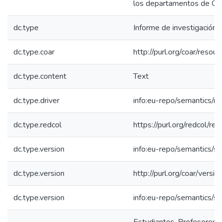
los departamentos de Cu
dc.type
Informe de investigación
dc.type.coar
http://purl.org/coar/reso
dc.type.content
Text
dc.type.driver
info:eu-repo/semantics/re
dc.type.redcol
https://purl.org/redcol/r
dc.type.version
info:eu-repo/semantics/s
dc.type.version
http://purl.org/coar/ver
dc.type.version
info:eu-repo/semantics/s