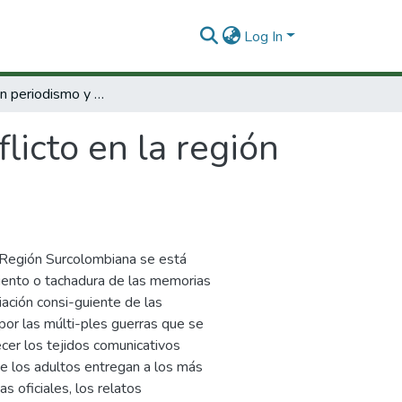
Log In
Globalización periodismo y conflicto en la región surcolombiana.
licto en la región
 Región Surcolombiana se está
iento o tachadura de las memorias
iación consi-guiente de las
por las múlti-ples guerras que se
ecer los tejidos comunicativos
e los adultos entregan a los más
s oficiales, los relatos