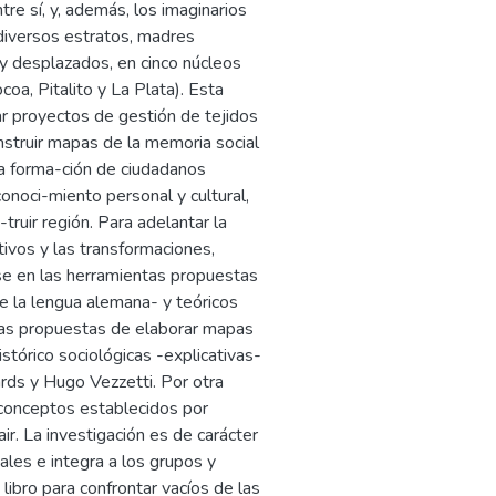
ntre sí, y, además, los imaginarios
 diversos estratos, madres
 y desplazados, en cinco núcleos
oa, Pitalito y La Plata). Esta
ar proyectos de gestión de tejidos
nstruir mapas de la memoria social
 la forma-ción de ciudadanos
onoci-miento personal y cultural,
ruir región. Para adelantar la
tivos y las transformaciones,
se en las herramientas propuestas
de la lengua alemana- y teóricos
las propuestas de elaborar mapas
stórico sociológicas -explicativas-
rds y Hugo Vezzetti. Por otra
 conceptos establecidos por
ir. La investigación es de carácter
iales e integra a los grupos y
ibro para confrontar vacíos de las