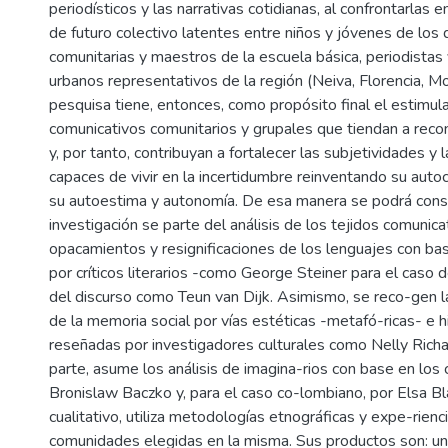
periodísticos y las narrativas cotidianas, al confrontarlas e
de futuro colectivo latentes entre niños y jóvenes de los
comunitarias y maestros de la escuela básica, periodistas
urbanos representativos de la región (Neiva, Florencia, Moc
pesquisa tiene, entonces, como propósito final el estimul
comunicativos comunitarios y grupales que tiendan a reco
y, por tanto, contribuyan a fortalecer las subjetividades y
capaces de vivir en la incertidumbre reinventando su autoc
su autoestima y autonomía. De esa manera se podrá cons-t
investigación se parte del análisis de los tejidos comunica
opacamientos y resignificaciones de los lenguajes con ba
por críticos literarios -como George Steiner para el caso 
del discurso como Teun van Dijk. Asimismo, se reco-gen 
de la memoria social por vías estéticas -metafó-ricas- e hi
reseñadas por investigadores culturales como Nelly Richa
parte, asume los análisis de imagina-rios con base en los
Bronislaw Baczko y, para el caso co-lombiano, por Elsa Bla
cualitativo, utiliza metodologías etnográficas y expe-rienc
comunidades elegidas en la misma. Sus productos son: un l