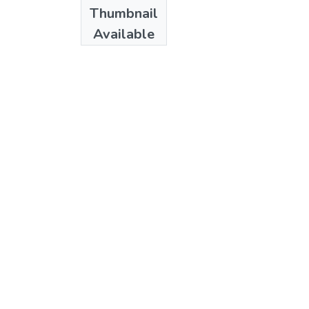
Date
Thumbnail
2001
Available