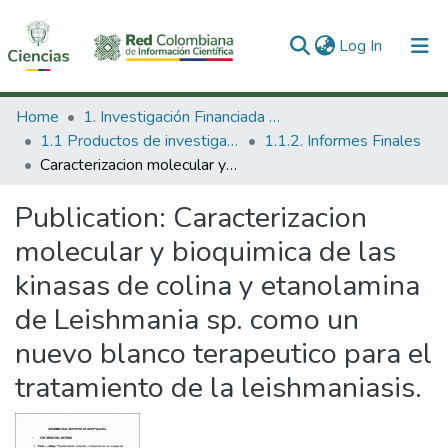
(current)
Log In
Communities & Collections
Home
1. Investigación Financiada con Recursos Públicos
1.1 Productos de investigación
1.1.2. Informes Finales
All of DSpace
Caracterizacion molecular y bioquimica de las kinasas de colina y etanolamina de Leishmania sp. como un nuevo blanco terapeutico para el tratamiento de la leishmaniasis.
Statistics
Publication:
Caracterizacion
molecular y bioquimica de las
kinasas de colina y etanolamina
de Leishmania sp. como un
nuevo blanco terapeutico para el
tratamiento de la leishmaniasis.