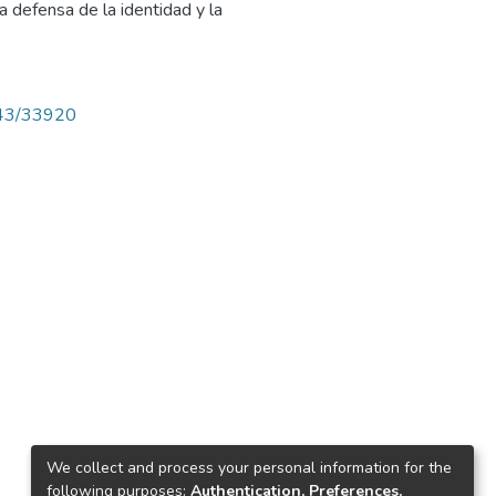
a defensa de la identidad y la
4143/33920
We collect and process your personal information for the
following purposes:
Authentication, Preferences,