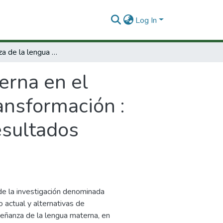
Log In
La enseñanza de la lengua materna en el Caquetá : estado actual y alternativas de transformación : marco conceptual, marco metodológico y resultados generales.
erna en el
ransformación :
esultados
 de la investigación denominada
 actual y alternativas de
señanza de la lengua materna, en