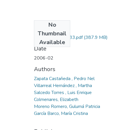
No
Files
Thumbnail
1108-11-14433.pdf
(387.9 MB)
Available
Date
2006-02
Authors
Zapata Castañeda , Pedro Nel
Villarreal Hernández , Martha
Salcedo Torres , Luis Enrique
Colmenares, Elizabeth
Moreno Romero, Gulumá Patricia
García Barco, María Cristina