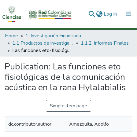
(current)
Log In
Communities & Collections
Home
1. Investigación Financiada con Recursos Públicos
1.1 Productos de investigación
1.1.2. Informes Finales
All of DSpace
Las funciones eto-fisiológicas de la comunicación acústica en la rana Hylalabialis
Statistics
Publication:
Las funciones eto-
fisiológicas de la comunicación
acústica en la rana Hylalabialis
Simple item page
dc.contributor.author
Amezquita, Adolfo