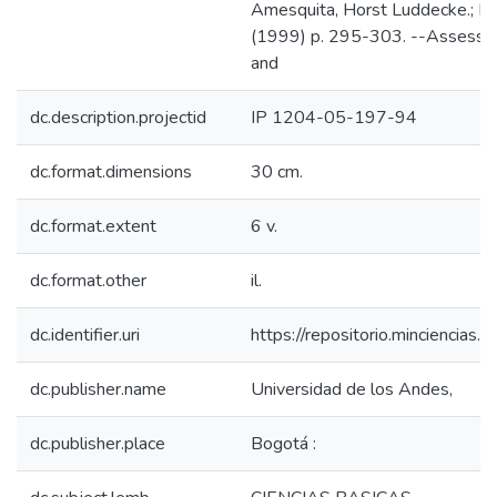
Amesquita, Horst Luddecke.; En:
(1999) p. 295-303. --Assessmen
and
dc.description.projectid
IP 1204-05-197-94
dc.format.dimensions
30 cm.
dc.format.extent
6 v.
dc.format.other
il.
dc.identifier.uri
https://repositorio.minciencia
dc.publisher.name
Universidad de los Andes,
dc.publisher.place
Bogotá :