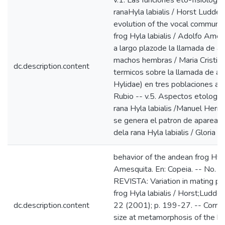
v.1. Las funciones eto-fisiologic
ranaHyla labialis / Horst Luddec
evolution of the vocal communi
frog Hyla labialis / Adolfo Amezq
a largo plazode la llamada de ad
machos hembras / Maria Cristina
dc.description.content
termicos sobre la llamada de adv
Hylidae) en tres poblaciones al
Rubio -- v.5. Aspectos etologico
rana Hyla labialis /Manuel Hern
se genera el patron de apareami
dela rana Hyla labialis / Gloria
behavior of the andean frog Hyla
Amesquita. En: Copeia. -- No. 
REVISTA: Variation in mating pa
frog Hyla labialis / Horst;Luddec
dc.description.content
22 (2001); p. 199-27. -- Correlat
size at metamorphosis of the hi