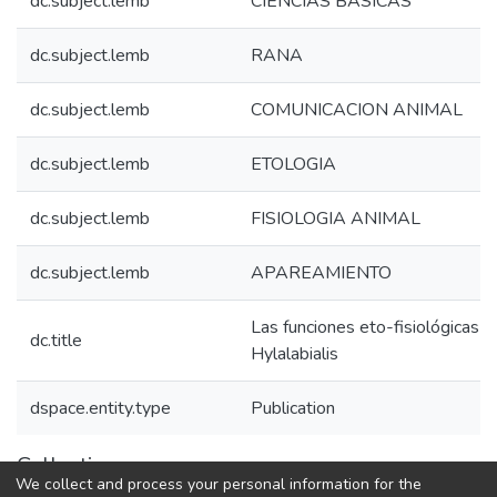
dc.subject.lemb
CIENCIAS BASICAS
dc.subject.lemb
RANA
dc.subject.lemb
COMUNICACION ANIMAL
dc.subject.lemb
ETOLOGIA
dc.subject.lemb
FISIOLOGIA ANIMAL
dc.subject.lemb
APAREAMIENTO
Las funciones eto-fisiológicas d
dc.title
Hylalabialis
dspace.entity.type
Publication
Collections
We collect and process your personal information for the