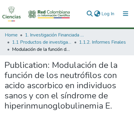
(current)
Log In
Communities & Collections
Home
1. Investigación Financiada con Recursos Públicos
1.1 Productos de investigación
1.1.2. Informes Finales
All of DSpace
Modulación de la función de los neutrófilos con acido ascorbico en individuos sanos y con el síndrome de hiperinmunoglobulinemia E.
Statistics
Publication:
Modulación de la
función de los neutrófilos con
acido ascorbico en individuos
sanos y con el síndrome de
hiperinmunoglobulinemia E.