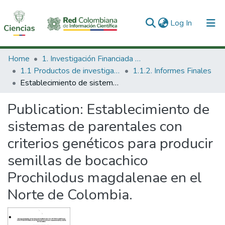
(current)
Log In
Communities & Collections
Home
1. Investigación Financiada con Recursos Públicos
1.1 Productos de investigación
1.1.2. Informes Finales
All of DSpace
Establecimiento de sistemas de parentales con criterios genéticos para producir semillas de bocachico Prochilodus magdalenae en el Norte de Colombia.
Statistics
Publication:
Establecimiento de
sistemas de parentales con
criterios genéticos para producir
semillas de bocachico
Prochilodus magdalenae en el
Norte de Colombia.