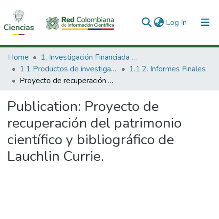
(current)
Log In
Communities & Collections
Home
1. Investigación Financiada con Recursos Públicos
1.1 Productos de investigación
1.1.2. Informes Finales
All of DSpace
Proyecto de recuperación del patrimonio científico y bibliográfico de Lauchlin Currie.
Statistics
Publication:
Proyecto de
recuperación del patrimonio
científico y bibliográfico de
Lauchlin Currie.