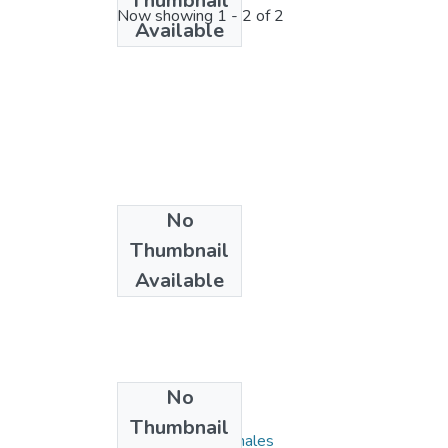
Thumbnail
Now showing
1 - 2 of 2
Available
No
Thumbnail
Available
No
Collections
Thumbnail
1.1.2. Informes Finales