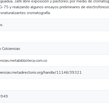
uadua, .café libre exposición y pastoreo; por medio de cromatogr
-75 y realizando algunos ensayos preliminares de electroforesis 
snaturalizantes cromatografía.
s.
 Colciencias
iencias.metabiblioteca.com.co
lciencias.metadirectorio.org/handle/11146/39321
3949