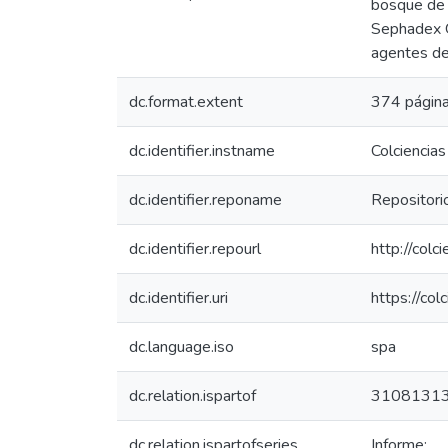
bosque de g
Sephadex G
agentes de
dc.format.extent
374 página
dc.identifier.instname
Colciencias
dc.identifier.reponame
Repositorio
dc.identifier.repourl
http://colc
dc.identifier.uri
https://co
dc.language.iso
spa
dc.relation.ispartof
3108131
dc.relation.ispartofseries
Informe;