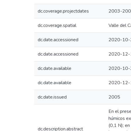
dc.coverage.projectdates
2003-20
dc.coverage.spatial
Valle del 
dc.date.accessioned
2020-10-
dc.date.accessioned
2020-12-
dc.date.available
2020-10-
dc.date.available
2020-12-
dc.date.issued
2005
En el prese
húmicos ext
(0,1 N); en
dc.description.abstract