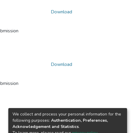
Download
ubmission
Download
ubmission
We collect and process your personal information for the
following purposes:
Authentication, Preferences,
Acknowledgement and Statistics
.
To learn more, please read our
privacy policy
.