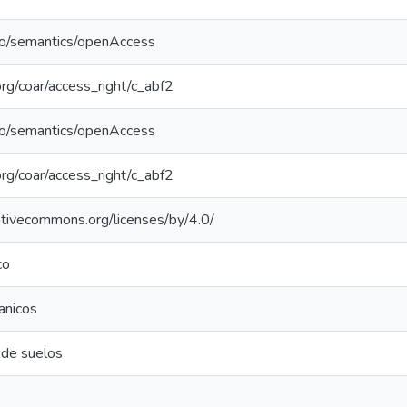
po/semantics/openAccess
.org/coar/access_right/c_abf2
po/semantics/openAccess
.org/coar/access_right/c_abf2
eativecommons.org/licenses/by/4.0/
co
anicos
 de suelos