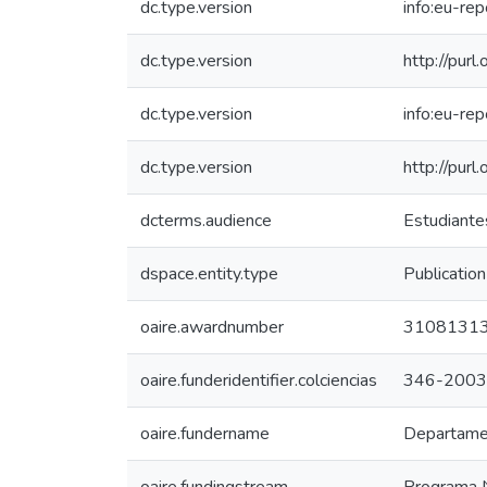
dc.type.version
info:eu-re
dc.type.version
http://pur
dc.type.version
info:eu-re
dc.type.version
http://pur
dcterms.audience
Estudiantes
dspace.entity.type
Publication
oaire.awardnumber
3108131
oaire.funderidentifier.colciencias
346-2003
oaire.fundername
Departamen