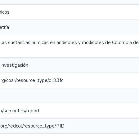
micos
tría
 las sustancias húmicas en andisoles y mollisoles de Colombia d
investigación
.org/coar/resource_type/c_93fc
po/semantics/report
l.org/redcol/resource_type/PID