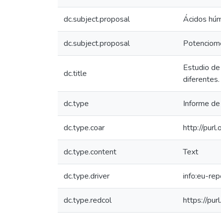
dc.subject.proposal
Ácidos hú
dc.subject.proposal
Potenciome
Estudio de
dc.title
diferentes.
dc.type
Informe de 
dc.type.coar
http://purl
dc.type.content
Text
dc.type.driver
info:eu-re
dc.type.redcol
https://pur