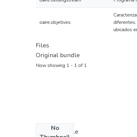
oaire.fundingstream
Programa N
Caracteriz
oaire.objetives
diferentes
ubicados e
Files
Original bundle
Now showing
1 - 1 of 1
No
License bundle