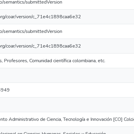
po/semantics/submittedVersion
l.org/coar/version/c_71e4c1898caa6e32
po/semantics/submittedVersion
l.org/coar/version/c_71e4c1898caa6e32
, Profesores, Comunidad científica colombiana, etc.
3949
to Administrativo de Ciencia, Tecnología e Innovación [CO] Colci