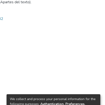
 (Apartes del texto).
82
We collect and process your personal information for the
following purposes:
Authentication, Preferences,