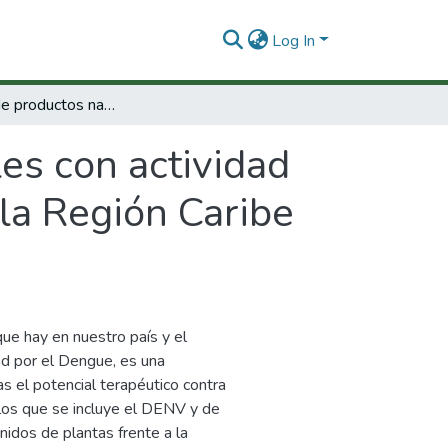
Log In
Búsqueda de productos naturales con actividad antiviral contra virus dengue en plantas de la Región Caribe Colombiana.
es con actividad
 la Región Caribe
que hay en nuestro país y el
ad por el Dengue, es una
s el potencial terapéutico contra
los que se incluye el DENV y de
nidos de plantas frente a la