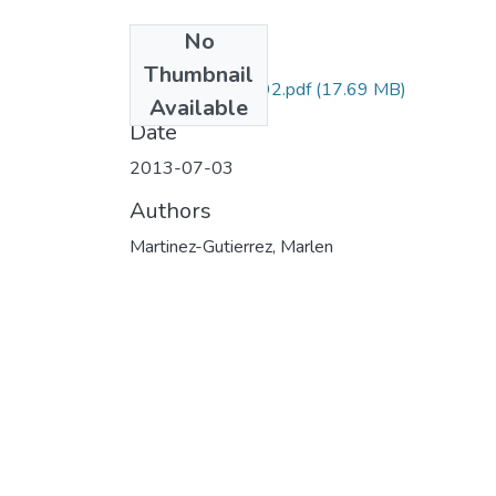
No
Files
Thumbnail
111549326092.pdf
(17.69 MB)
Available
Date
2013-07-03
Authors
Martinez-Gutierrez, Marlen