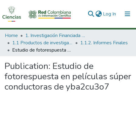
(current)
Log In
Communities & Collections
Home
1. Investigación Financiada con Recursos Públicos
1.1 Productos de investigación
1.1.2. Informes Finales
All of DSpace
Estudio de fotorespuesta en películas súper conductoras de yba2cu3o7
Statistics
Publication:
Estudio de
fotorespuesta en películas súper
conductoras de yba2cu3o7