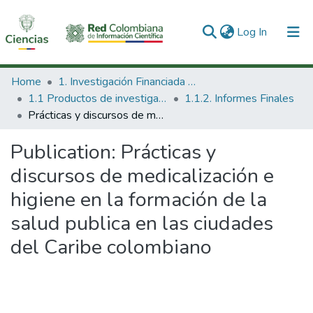
(current)
Log In
Communities & Collections
Home
1. Investigación Financiada con Recursos Públicos
1.1 Productos de investigación
1.1.2. Informes Finales
All of DSpace
Prácticas y discursos de medicalización e higiene en la formación de la salud publica en las ciudades del Caribe colombiano
Statistics
Publication:
Prácticas y
discursos de medicalización e
higiene en la formación de la
salud publica en las ciudades
del Caribe colombiano