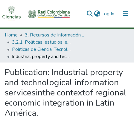
(current)
Log In
Communities & Collections
Home
3. Recursos de Información Científica y Tecnológica
3.2.1. Políticas, estudios, evaluaciones e indicadores de CTeI
All of DSpace
Políticas de Ciencia, Tecnología e Innovación
Industrial property and technological information servicesinthe contextof regional economic integration in Latin América.
Statistics
Publication:
Industrial property
and technological information
servicesinthe contextof regional
economic integration in Latin
América.