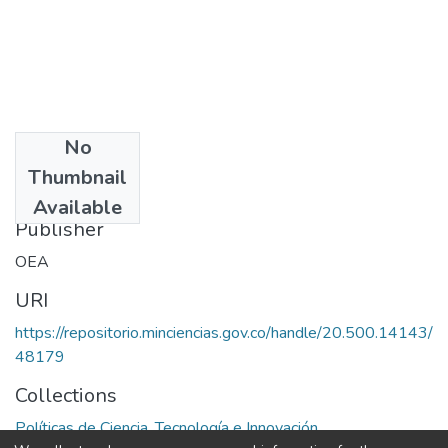
No
Date
Thumbnail
1971
Available
Publisher
OEA
URI
https://repositorio.minciencias.gov.co/handle/20.500.14143/
48179
Collections
Políticas de Ciencia, Tecnología e Innovación